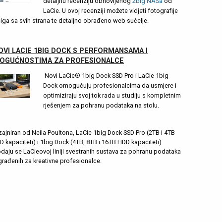
detaljnu recenziju obnovljenog
2big NASa
od
LaCie. U ovoj recenziji možete vidjeti fotografije
iga sa svih strana te detaljno obrađeno web sučelje.
OVI LACIE 1BIG DOCK S PERFORMANSAMA I
OGUĆNOSTIMA ZA PROFESIONALCE
Novi LaCie® 1big Dock SSD Pro i LaCie 1big
Dock omogućuju profesionalcima da usmjere i
optimiziraju svoj tok rada u studiju s kompletnim
rješenjem za pohranu podataka na stolu.
zajniran od Neila Poultona, LaCie 1big Dock SSD Pro (2TB i 4TB
D kapaciteti) i 1big Dock (4TB, 8TB i 16TB HDD kapaciteti)
daju se LaCieovoj liniji svestranih sustava za pohranu podataka
građenih za kreativne profesionalce.