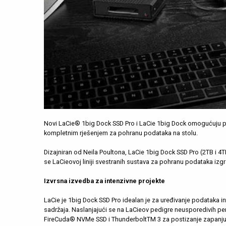
Novi LaCie® 1big Dock SSD Pro i LaCie 1big Dock omogućuju pro
kompletnim rješenjem za pohranu podataka na stolu.
Dizajniran od Neila Poultona, LaCie 1big Dock SSD Pro (2TB i 4T
se LaCieovoj liniji svestranih sustava za pohranu podataka izg
Izvrsna izvedba za intenzivne projekte
LaCie je 1big Dock SSD Pro idealan je za uređivanje podataka i
sadržaja. Naslanjajući se na LaCieov pedigre neusporedivih perf
FireCuda® NVMe SSD i ThunderboltTM 3 za postizanje zapanjujuć