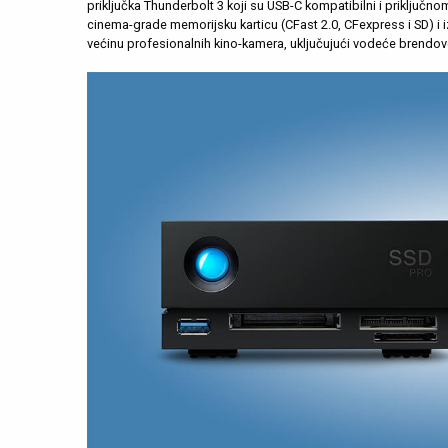
priključka Thunderbolt 3 koji su USB-C kompatibilni i priključno
cinema-grade memorijsku karticu (CFast 2.0, CFexpress i SD) i i
većinu profesionalnih kino-kamera, uključujući vodeće brendo