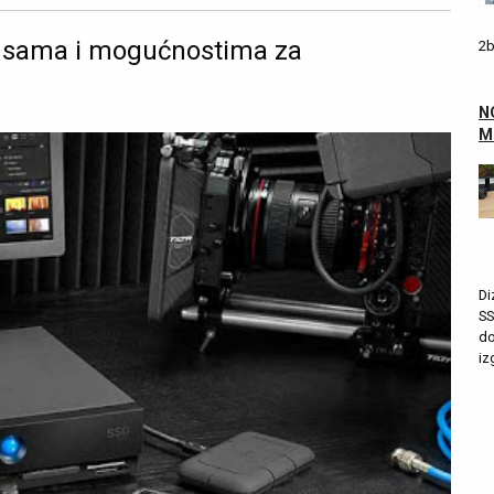
ansama i mogućnostima za
2b
N
M
Di
SS
do
iz