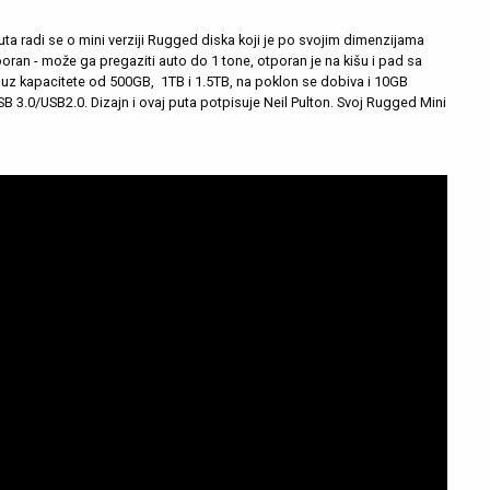
uta radi se o mini verziji Rugged diska koji je po svojim dimenzijama
otporan - može ga pregaziti auto do 1 tone, otporan je na kišu i pad sa
 uz kapacitete od 500GB, 1TB i 1.5TB, na poklon se dobiva i 10GB
B 3.0/USB2.0. Dizajn i ovaj puta potpisuje Neil Pulton. Svoj Rugged Mini