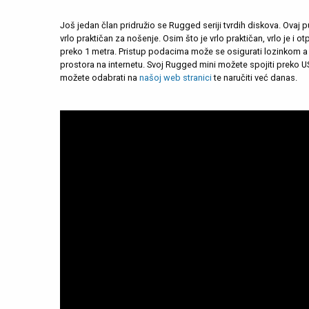
Još jedan član pridružio se Rugged seriji tvrdih diskova. Ovaj p
vrlo praktičan za nošenje. Osim što je vrlo praktičan, vrlo je i 
preko 1 metra. Pristup podacima može se osigurati lozinkom a
prostora na internetu. Svoj Rugged mini možete spojiti preko US
možete odabrati na
našoj web stranici
te naručiti već danas.