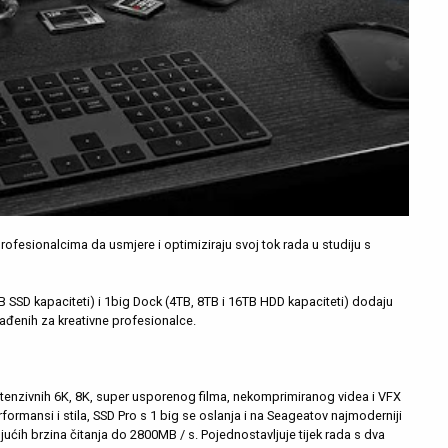
fesionalcima da usmjere i optimiziraju svoj tok rada u studiju s
B SSD kapaciteti) i 1big Dock (4TB, 8TB i 16TB HDD kapaciteti) dodaju
rađenih za kreativne profesionalce.
ntenzivnih 6K, 8K, super usporenog filma, nekomprimiranog videa i VFX
ormansi i stila, SSD Pro s 1 big se oslanja i na Seageatov najmoderniji
ih brzina čitanja do 2800MB / s. Pojednostavljuje tijek rada s dva