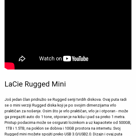
LaCie Rugged Mini
Još jedan član pridružio se Rugged seriji tvrdih diskova. Ovaj puta radi
se o mini verziji Rugged diska koji je po svojim dimenzijama vrlo
praktičan za nošenje. Osim što je vrlo praktičan, vrlo je i otporan - može
ga pregaziti auto do 1 tone, otporan je na kišu i pad sa preko 1 metra.
Pristup podacima može se osigurati lozinkom a uz kapacitete od 500GB,
1TB i 1.5TB, na poklon se dobiva i 10GB prostora na internetu. Svoj
Rugged mini možete spojiti preko USB 3.0/USB2.0. Dizajn i ovaj puta