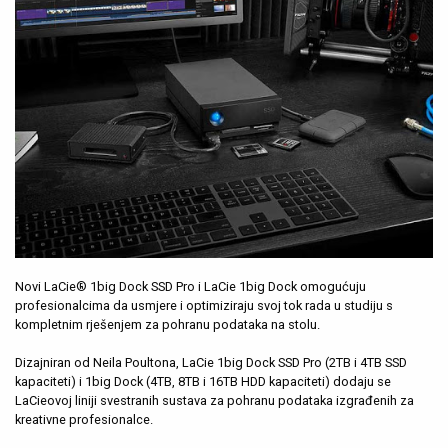
Novi LaCie® 1big Dock SSD Pro i LaCie 1big Dock omogućuju
profesionalcima da usmjere i optimiziraju svoj tok rada u studiju s
kompletnim rješenjem za pohranu podataka na stolu.
Dizajniran od Neila Poultona, LaCie 1big Dock SSD Pro (2TB i 4TB SSD
kapaciteti) i 1big Dock (4TB, 8TB i 16TB HDD kapaciteti) dodaju se
LaCieovoj liniji svestranih sustava za pohranu podataka izgrađenih za
kreativne profesionalce.