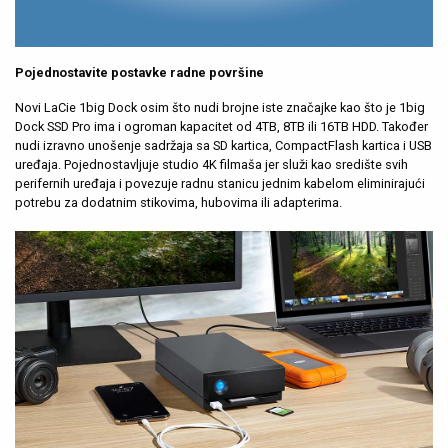
Pojednostavite postavke radne površine
Novi LaCie 1big Dock osim što nudi brojne iste značajke kao što je 1big
Dock SSD Pro ima i ogroman kapacitet od 4TB, 8TB ili 16TB HDD. Također
nudi izravno unošenje sadržaja sa SD kartica, CompactFlash kartica i USB
uređaja. Pojednostavljuje studio 4K filmaša jer služi kao središte svih
perifernih uređaja i povezuje radnu stanicu jednim kabelom eliminirajući
potrebu za dodatnim stikovima, hubovima ili adapterima.