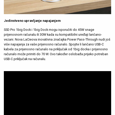
Jedinstveno upravljanje napajanjem
SSD Pro 1big Dock i 1big Dock mogu isporučiti do 45W snage
prijenosnom računalu ili 30W kada su kompatibilni uređaji lančano-
vezani. Nova LaCieova inovativna značajka Power Pass-Through nudi još
više napajanja za vaše prijenosno računalo. Spojite li lančano USB-C
kabela za prijenosno računalo na priključak od 1big docka i prijenosno
računalo može primiti do 70 W. Ovo također oslobađa prijeko potreban
USB-C priključak na računalu.