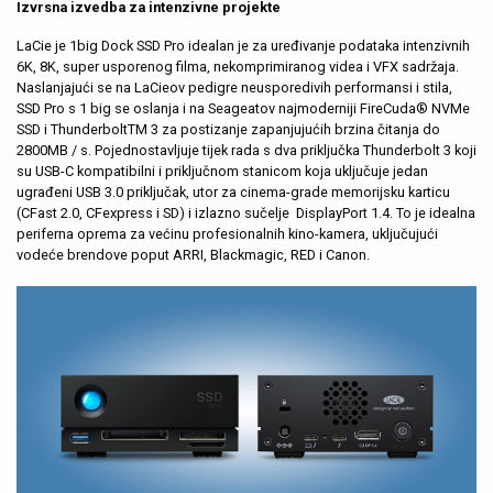
Izvrsna izvedba za intenzivne projekte
LaCie je 1big Dock SSD Pro idealan je za uređivanje podataka intenzivnih
6K, 8K, super usporenog filma, nekomprimiranog videa i VFX sadržaja.
Naslanjajući se na LaCieov pedigre neusporedivih performansi i stila,
SSD Pro s 1 big se oslanja i na Seageatov najmoderniji FireCuda® NVMe
SSD i ThunderboltTM 3 za postizanje zapanjujućih brzina čitanja do
2800MB / s. Pojednostavljuje tijek rada s dva priključka Thunderbolt 3 koji
su USB-C kompatibilni i priključnom stanicom koja uključuje jedan
ugrađeni USB 3.0 priključak, utor za cinema-grade memorijsku karticu
(CFast 2.0, CFexpress i SD) i izlazno sučelje DisplayPort 1.4. To je idealna
periferna oprema za većinu profesionalnih kino-kamera, uključujući
vodeće brendove poput ARRI, Blackmagic, RED i Canon.