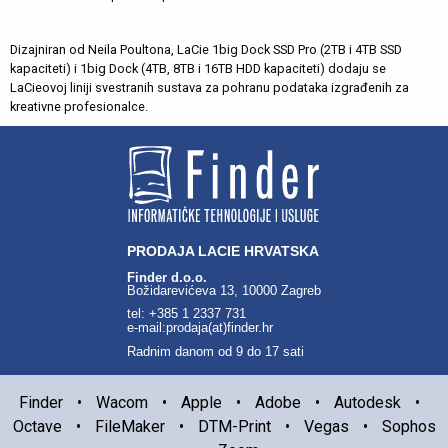
Dizajniran od Neila Poultona, LaCie 1big Dock SSD Pro (2TB i 4TB SSD
kapaciteti) i 1big Dock (4TB, 8TB i 16TB HDD kapaciteti) dodaju se
LaCieovoj liniji svestranih sustava za pohranu podataka izgrađenih za
kreativne profesionalce.
PRODAJA LACIE HRVATSKA
Finder d.o.o.
Božidarevićeva 13, 10000 Zagreb
tel: +385 1 2337 731
e-mail:prodaja(at)finder.hr
Radnim danom od 9 do 17 sati
Finder
•
Wacom
•
Apple
•
Adobe
•
Autodesk
•
Octave
•
FileMaker
•
DTM-Print
•
Vegas
•
Sophos