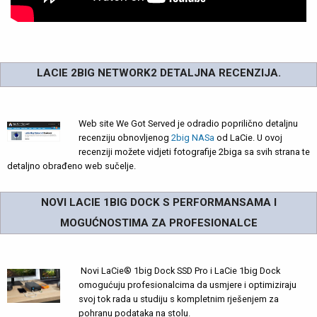
LACIE 2BIG NETWORK2 DETALJNA RECENZIJA.
Web site We Got Served je odradio poprilično detaljnu
recenziju obnovljenog
2big NASa
od LaCie. U ovoj
recenziji možete vidjeti fotografije 2biga sa svih strana te
detaljno obrađeno web sučelje.
NOVI LACIE 1BIG DOCK S PERFORMANSAMA I
MOGUĆNOSTIMA ZA PROFESIONALCE
Novi LaCie® 1big Dock SSD Pro i LaCie 1big Dock
omogućuju profesionalcima da usmjere i optimiziraju
svoj tok rada u studiju s kompletnim rješenjem za
pohranu podataka na stolu.