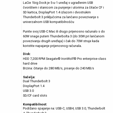
LaCie 1big Dock je 5-u-1 uređaj s ugrađenim USB
čvorištem i stanicom za punjenje i utorima za čitače CF i
SD kartica, DisplayPort 1.4 izlazom i dvostrukim
Thunderbolt 3 priključcima za lančano povezivanje s
univerzalnom USB kompatibilnošću
Punite svoj USB-C Mac ili drugo prijenosno računalo s do
60W snage putem Thunderbolta 3 (do 30W pri lančanom
povezivanju drugih uređaja) i čak do 70W struje kada
koristite napajanje prijenosnog računala
.
Disk:
HDD 7,200 RPM Seagate® IronWolf® Pro enterprise-class
hard drive
Brzina: čitanje do 280 MB/s, pisanje do 240 MB/s
Sučelja:
Dual Thunderbolt 3
DisplayPort 1.4
USB 3.0
SD/CF card slots
Kompatibilnost:
Podržano spajanje na: USB-C, USB4, USB 3.0, Thunderbolt