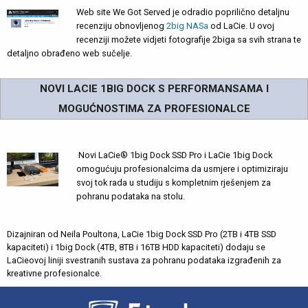
Web site We Got Served je odradio poprilično detaljnu
recenziju obnovljenog
2big NASa
od LaCie. U ovoj
recenziji možete vidjeti fotografije 2biga sa svih strana te
detaljno obrađeno web sučelje.
NOVI LACIE 1BIG DOCK S PERFORMANSAMA I
MOGUĆNOSTIMA ZA PROFESIONALCE
Novi LaCie® 1big Dock SSD Pro i LaCie 1big Dock
omogućuju profesionalcima da usmjere i optimiziraju
svoj tok rada u studiju s kompletnim rješenjem za
pohranu podataka na stolu.
Dizajniran od Neila Poultona, LaCie 1big Dock SSD Pro (2TB i 4TB SSD
kapaciteti) i 1big Dock (4TB, 8TB i 16TB HDD kapaciteti) dodaju se
LaCieovoj liniji svestranih sustava za pohranu podataka izgrađenih za
kreativne profesionalce.