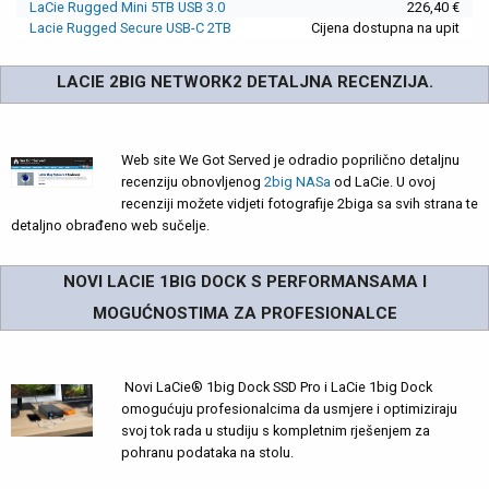
LaCie Rugged Mini 5TB USB 3.0
226,40 €
Lacie Rugged Secure USB-C 2TB
Cijena dostupna na upit
LACIE 2BIG NETWORK2 DETALJNA RECENZIJA.
Web site We Got Served je odradio poprilično detaljnu
recenziju obnovljenog
2big NASa
od LaCie. U ovoj
recenziji možete vidjeti fotografije 2biga sa svih strana te
detaljno obrađeno web sučelje.
NOVI LACIE 1BIG DOCK S PERFORMANSAMA I
MOGUĆNOSTIMA ZA PROFESIONALCE
Novi LaCie® 1big Dock SSD Pro i LaCie 1big Dock
omogućuju profesionalcima da usmjere i optimiziraju
svoj tok rada u studiju s kompletnim rješenjem za
pohranu podataka na stolu.