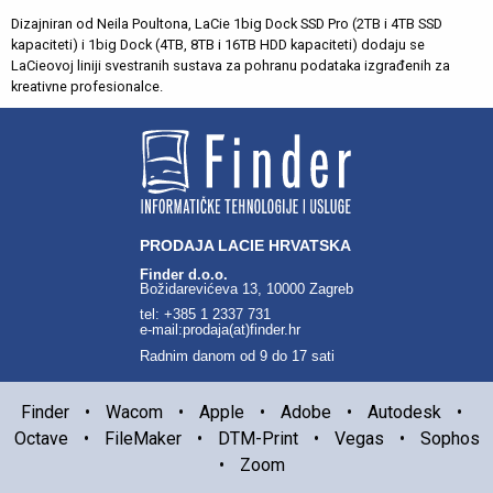
Dizajniran od Neila Poultona, LaCie 1big Dock SSD Pro (2TB i 4TB SSD
kapaciteti) i 1big Dock (4TB, 8TB i 16TB HDD kapaciteti) dodaju se
LaCieovoj liniji svestranih sustava za pohranu podataka izgrađenih za
kreativne profesionalce.
PRODAJA LACIE HRVATSKA
Finder d.o.o.
Božidarevićeva 13, 10000 Zagreb
tel: +385 1 2337 731
e-mail:prodaja(at)finder.hr
Radnim danom od 9 do 17 sati
Finder
•
Wacom
•
Apple
•
Adobe
•
Autodesk
•
Octave
•
FileMaker
•
DTM-Print
•
Vegas
•
Sophos
•
Zoom