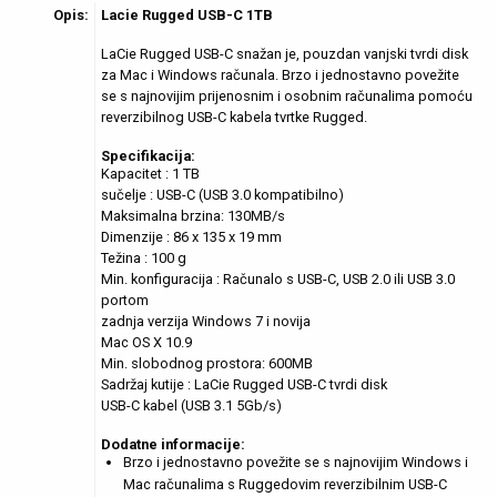
Opis:
Lacie Rugged USB-C 1TB
LaCie Rugged USB-C snažan je, pouzdan vanjski tvrdi disk
za Mac i Windows računala. Brzo i jednostavno povežite
se s najnovijim prijenosnim i osobnim računalima pomoću
reverzibilnog USB-C kabela tvrtke Rugged.
Specifikacija:
Kapacitet : 1 TB
sučelje : USB-C (USB 3.0 kompatibilno)
Maksimalna brzina: 130MB/s
Dimenzije : 86 x 135 x 19 mm
Težina : 100 g
Min. konfiguracija : Računalo s USB-C, USB 2.0 ili USB 3.0
portom
zadnja verzija Windows 7 i novija
Mac OS X 10.9
Min. slobodnog prostora: 600MB
Sadržaj kutije : LaCie Rugged USB-C tvrdi disk
USB-C kabel (USB 3.1 5Gb/s)
Dodatne informacije:
Brzo i jednostavno povežite se s najnovijim Windows i
Mac računalima s Ruggedovim reverzibilnim USB-C