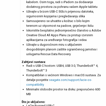
kabelom. Osim toga, radi s iPadom za dodavanje
dodatnog prostora za pohranu vašem Apple tabletu
Uživajte u brzom USB-C 5Gb/s prijenosu datoteka,
sigurnosnim kopijama i pregledavanju slika
Samouvjereno se uhvatite u koštac s bilo kojim
terenom uz otpornost na padove, gnječenje i kišu
Iskoristite besplatno jednomjesečno članstvo u Adobe
Creative Cloud All Apps Planu za pristup izvrsnim
aplikacijama za uređivanje fotografija i videa
Uživajte u dugoročnom miru s uključenim
dvogodišnjim planom zaštite ograničenog jamstva i
uslugama Rescue Data Recovery
Zahtjevi sustava:
Radi s USB-C hostom: USB4, USB 3.0, Thunderbolt™ 4,
Thunderbolt™ 3
Kompatibilan s većinom Windows i macOS sustava.
Za
detalje
posjetite
seagate.com/support/lacie-os-
compatibility
Minimalni slobodni prostor na disku: preporučeno 600
MB
Što je uključeno:
LaCie Rugged USB-C