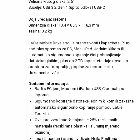
Veličina krutog diska: 2.5"
Sučelje: USB 3.2 Gen 1 (up to 5Gb/s) USB-C
Boja uređaja: srebrna
Dimenzija diska: 10,4 × 85,3 × 118,3 mm
Težina: 0,2 kg
LaCie Mobile Drive spoj je prenosivosti i kapaciteta. Plug-
and-play spreman za PC, Mac i iPad. Jednim klikom ili
automatsko sigurnosno kopiranje čini pohranjivanje
datoteka glatkim, plus do 2 TB kapaciteta daje dovoljno
prostora za fotografije, popise za reprodukciju,
dokumente i više.
Dodatne informacije:
Radi s PC-jem, Mac-om i iPadom USB-C odmah po
isporuci.
Sigurnosno kopirajte datoteke jednim klikom ili zakažite
automatsko sigurnosno kopiranje pomoću LaCie
Toolkita.
Ovaj proizvod sadrži najmanje 25% recikliranih
materijala (reciklirana plastika i aluminij mjereno
težinom).
Ima elegantan i prenosiv dizajn Neila Poultona.