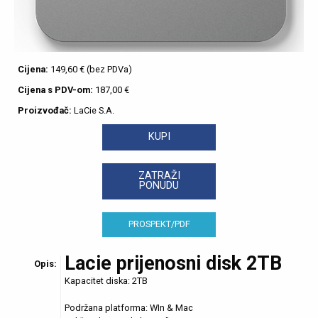
Cijena:
149,60 € (bez PDVa)
Cijena s PDV-om:
187,00 €
Proizvođač:
LaCie S.A.
KUPI
ZATRAŽI
PONUDU
PROSPEKT/PDF
Lacie prijenosni disk 2TB
Opis:
Kapacitet diska:
2TB
Podržana platforma: WIn & Mac