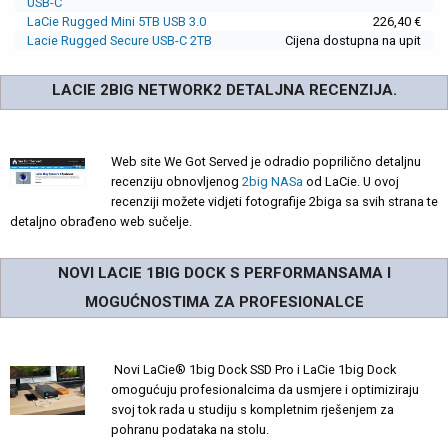
USB-C
LaCie Rugged Mini 5TB USB 3.0
226,40 €
Lacie Rugged Secure USB-C 2TB
Cijena dostupna na upit
LACIE 2BIG NETWORK2 DETALJNA RECENZIJA.
Web site We Got Served je odradio poprilično detaljnu
recenziju obnovljenog
2big NASa
od LaCie. U ovoj
recenziji možete vidjeti fotografije 2biga sa svih strana te
detaljno obrađeno web sučelje.
NOVI LACIE 1BIG DOCK S PERFORMANSAMA I
MOGUĆNOSTIMA ZA PROFESIONALCE
Novi LaCie® 1big Dock SSD Pro i LaCie 1big Dock
omogućuju profesionalcima da usmjere i optimiziraju
svoj tok rada u studiju s kompletnim rješenjem za
pohranu podataka na stolu.