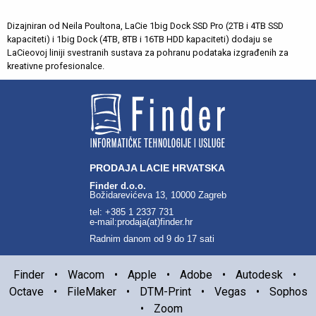
Dizajniran od Neila Poultona, LaCie 1big Dock SSD Pro (2TB i 4TB SSD
kapaciteti) i 1big Dock (4TB, 8TB i 16TB HDD kapaciteti) dodaju se
LaCieovoj liniji svestranih sustava za pohranu podataka izgrađenih za
kreativne profesionalce.
PRODAJA LACIE HRVATSKA
Finder d.o.o.
Božidarevićeva 13, 10000 Zagreb
tel: +385 1 2337 731
e-mail:prodaja(at)finder.hr
Radnim danom od 9 do 17 sati
Finder
•
Wacom
•
Apple
•
Adobe
•
Autodesk
•
Octave
•
FileMaker
•
DTM-Print
•
Vegas
•
Sophos
•
Zoom