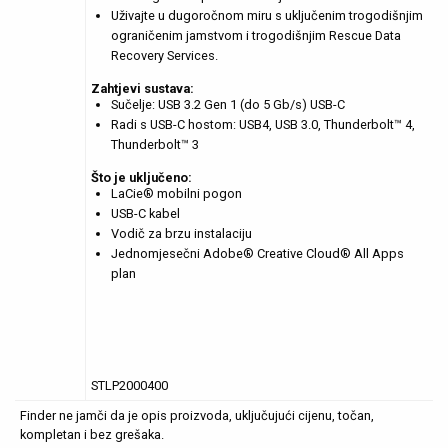
Uživajte u dugoročnom miru s uključenim trogodišnjim
ograničenim jamstvom i trogodišnjim Rescue Data
Recovery Services.
Zahtjevi sustava:
Sučelje: USB 3.2 Gen 1 (do 5 Gb/s) USB-C
Radi s USB-C hostom: USB4, USB 3.0, Thunderbolt™ 4,
Thunderbolt™ 3
Što je uključeno:
LaCie® mobilni pogon
USB-C kabel
Vodič za brzu instalaciju
Jednomjesečni Adobe® Creative Cloud® All Apps
plan
STLP2000400
Finder ne jamči da je opis proizvoda, uključujući cijenu, točan,
kompletan i bez grešaka.