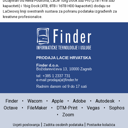
Dizajniran od Neila Poultona, LaCie 1big Dock SSD Pro (2TB i 4TB SSD
kapaciteti) i 1big Dock (4TB, 8TB i 16TB HDD kapaciteti) dodaju se
LaCieovoj liniji svestranih sustava za pohranu podataka izgrađenih za
kreativne profesionalce.
PRODAJA LACIE HRVATSKA
Finder d.o.o.
Božidarevićeva 13, 10000 Zagreb
tel: +385 1 2337 731
e-mail:prodaja(at)finder.hr
Radnim danom od 9 do 17 sati
Finder
•
Wacom
•
Apple
•
Adobe
•
Autodesk
•
Octave
•
FileMaker
•
DTM-Print
•
Vegas
•
Sophos
•
Zoom
|
|
Uvjeti poslovanja
Zaštita osobnih podataka
Postavke kolačića