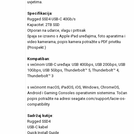
uvjetima.
Specifikacija
:
Rugged SSD4 USB-C 40Gb/s
Kapacitet: 2TB SSD
Otporan na udarce, vlagu i pritisak
Spaja se izravno s Apple iPad uređajima, foto aparatima i
video kamerama, popis kamera potražite u PDF privitku
(Prospekt:)
Kompatiban
:
s većinom USB-C uređaja: USB 40Gbps, USB 20Gbps, USB
10Gbps, USB 5Gbps, Thunderbolt™ 5, Thunderbolt™ 4,
Thunderbolt™ 3
s većinomt macOS, iPadOS, iOS, Windows, ChromeOS,
Android i Gaming Consoles operativnim sistemima. Točan
popis potražite na adresi seagate.com/support/lacie-os-
compatibility
Sadržaj kutije
:
Rugged SSD4
USB-C kabel
Quick Install Guide