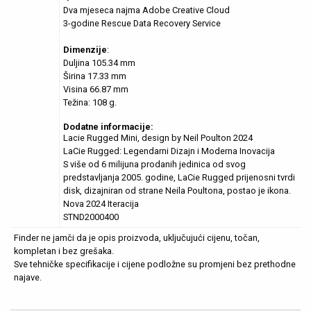
Dva mjeseca najma Adobe Creative Cloud
3-godine Rescue Data Recovery Service
Dimenzije
:
Duljina 105.34 mm
Širina 17.33 mm
Visina 66.87 mm
Težina: 108 g.
Dodatne informacije:
Lacie Rugged Mini, design by Neil Poulton 2024
LaCie Rugged: Legendarni Dizajn i Moderna Inovacija
S više od 6 milijuna prodanih jedinica od svog
predstavljanja 2005. godine, LaCie Rugged prijenosni tvrdi
disk, dizajniran od strane Neila Poultona, postao je ikona.
Nova 2024 Iteracija
STND2000400
Finder ne jamči da je opis proizvoda, uključujući cijenu, točan,
kompletan i bez grešaka.
Sve tehničke specifikacije i cijene podložne su promjeni bez prethodne
najave.